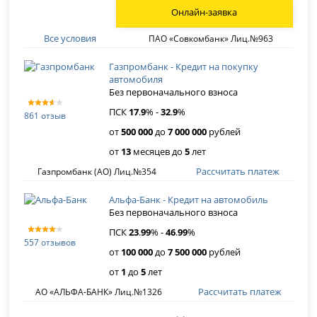
Онлайн-заявка
Все условия
ПАО «Совкомбанк» Лиц.№963
Газпромбанк - Кредит на покупку
автомобиля
Без первоначального взноса
ПСК
17
.
9
% -
32
.
9
%
861 отзыв
от
500 000
до
7 000 000
рублей
от
13
месяцев до
5
лет
Рассчитать платеж
Газпромбанк (АО) Лиц.№354
Альфа-Банк - Кредит на автомобиль
Без первоначального взноса
ПСК
23
.
99
% -
46
.
99
%
557 отзывов
от
100 000
до
7 500 000
рублей
от
1
до
5
лет
Рассчитать платеж
АО «АЛЬФА-БАНК» Лиц.№1326