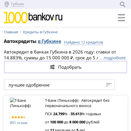
Губкин
Главная
Кредиты в Губкине
Автокредиты
в Губкине
Найдено 12 кредитов
Автокредит в банках Губкина в 2026 году: ставки от
14.883%, суммы до 15 000 000 ₽, срок до 5 лет. Выберите
...подробнее
выгодное предложение на новый или подержанный
Подобрать
авто, оформите онлайн-заявку и получите одобрение
уже сегодня. Доступны кредиты без первоначального
взноса и рефинансирование ранее взятых займов.
лучшее одобрение
Т-Банк (Тинькофф) - Автокредит без
первоначального взноса
ПСК
24
,
799
% -
35
,
613
% годовых
от
100 000
до
8 000 000
рублей
801 отзыв
от
12
месяцев до
5
лет