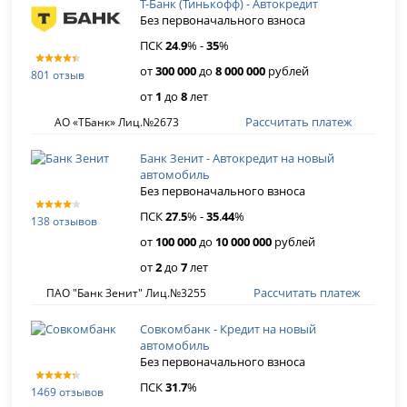
Т-Банк (Тинькофф) - Автокредит
Без первоначального взноса
ПСК
24
.
9
% -
35
%
от
300 000
до
8 000 000
рублей
801 отзыв
от
1
до
8
лет
Рассчитать платеж
АО «ТБанк» Лиц.№2673
Банк Зенит - Автокредит на новый
автомобиль
Без первоначального взноса
ПСК
27
.
5
% -
35
.
44
%
138 отзывов
от
100 000
до
10 000 000
рублей
от
2
до
7
лет
Рассчитать платеж
ПАО "Банк Зенит" Лиц.№3255
Совкомбанк - Кредит на новый
автомобиль
Без первоначального взноса
ПСК
31
.
7
%
1469 отзывов