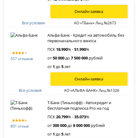
Онлайн-заявка
Все условия
АО «ТБанк» Лиц.№2673
Альфа-Банк - Кредит на автомобиль без
первоначального взноса
ПСК
18
,
990
% -
51
,
990
%
от
50 000
до
7 500 000
рублей
557 отзывов
от
1
до
5
лет
Онлайн-заявка
Все условия
АО «АЛЬФА-БАНК» Лиц.№1326
Т-Банк (Тинькофф) - Автокредит и
бесплатная подписка Pro на год
ПСК
20
,
799
% -
35
,
073
%
от
300 000
до
8 000 000
рублей
801 отзыв
от
1
до
5
лет